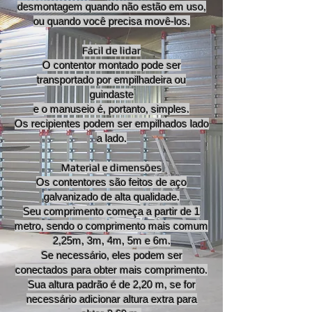
desmontagem quando não estão em uso,
ou quando você precisa movê-los.
Fácil de lidar
O contentor montado pode ser
transportado por empilhadeira ou
guindaste
e o manuseio é, portanto, simples.
Os recipientes podem ser empilhados lado
a lado.
Material e dimensões
Os contentores são feitos de aço
galvanizado de alta qualidade.
Seu comprimento começa a partir de 1
metro, sendo o comprimento mais comum
2,25m, 3m, 4m, 5m e 6m.
Se necessário, eles podem ser
conectados para obter mais comprimento.
Sua altura padrão é de 2,20 m, se for
necessário adicionar altura extra para