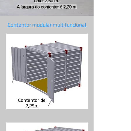
obter 2,60 m.
A largura do contentor é 2,20 m
Contentor modular multifuncional
Contentor de
2,25m